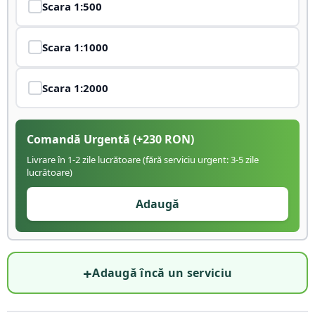
Scara
1:500
Scara
1:1000
Scara
1:2000
Comandă Urgentă
(+
230
RON)
Livrare în 1-2 zile lucrătoare (fără serviciu urgent: 3-5 zile
lucrătoare)
Adaugă
+
Adaugă încă un serviciu