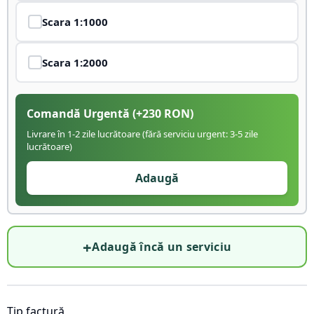
Scara
1:1000
Scara
1:2000
Comandă Urgentă
(+
230
RON)
Livrare în 1-2 zile lucrătoare (fără serviciu urgent: 3-5 zile
lucrătoare)
Adaugă
+
Adaugă încă un serviciu
Tip factură