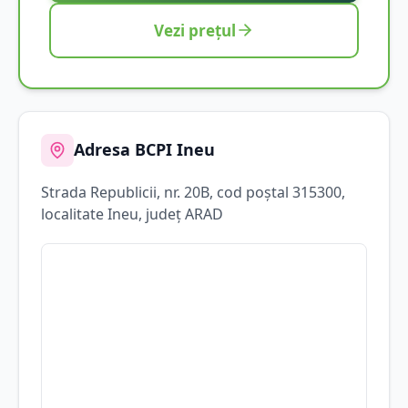
Vezi prețul
Adresa BCPI
Ineu
Strada
Republicii
, nr. 20B
, cod poștal 315300
,
localitate
Ineu
, județ
ARAD