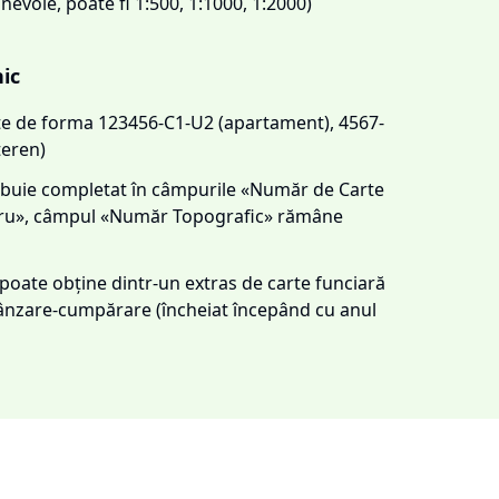
 nevoie, poate fi 1:500, 1:1000, 1:2000)
nic
este de forma 123456-C1-U2 (apartament), 4567-
teren)
trebuie completat în câmpurile «Număr de Carte
tru», câmpul «Număr Topografic» rămâne
e poate obține dintr-un extras de carte funciară
 vânzare-cumpărare (încheiat începând cu anul