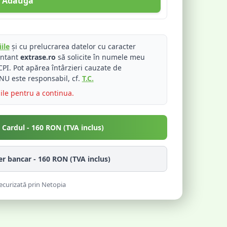
Adaugă
ile
și cu prelucrarea datelor cu caracter
entant
extrase.ro
să solicite în numele meu
PI. Pot apărea întârzieri cauzate de
NU este responsabil, cf.
T.C.
iile pentru a continua.
u Cardul -
160
RON (TVA inclus)
fer bancar -
160
RON (TVA inclus)
ecurizată prin Netopia