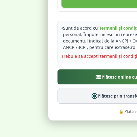
Sunt de acord cu
Termenii și condiți
personal. Împuternicesc un reprez
documentul indicat de la ANCPI / OC
ANCPI/BCPI, pentru care extrase.ro 
Trebuie să accepți termenii și condiț
Plătesc online c
Plătesc prin trans
🔒 Plată s