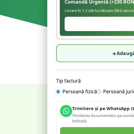
Comandă Urgentă
(+
230
RON
Livrare în 1-2 zile lucrătoare (fără servic
+
Adaugă
Tip factură
Persoană fizică
Persoană juri
Trimitere și pe WhatsApp (
Trimiterea documentelor pe număru
indicată.