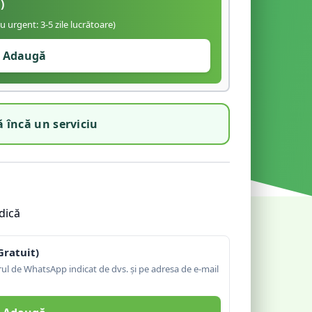
)
iu urgent: 3-5 zile lucrătoare)
Adaugă
 încă un serviciu
dică
Gratuit)
l de WhatsApp indicat de dvs. și pe adresa de e-mail