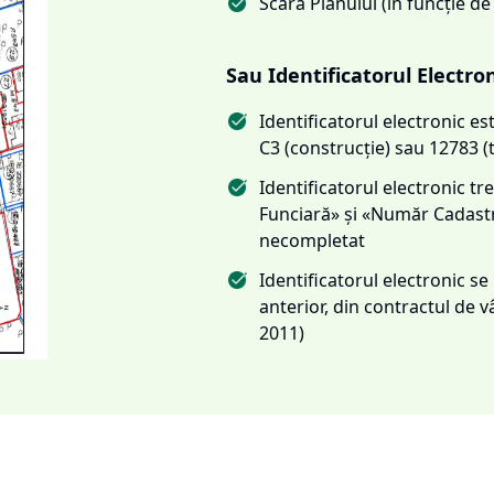
Scara Planului (în funcție de
Sau Identificatorul Electro
Identificatorul electronic 
C3 (construcție) sau 12783 (
Identificatorul electronic 
Funciară» și «Număr Cadas
necompletat
Identificatorul electronic s
anterior, din contractul de
2011)