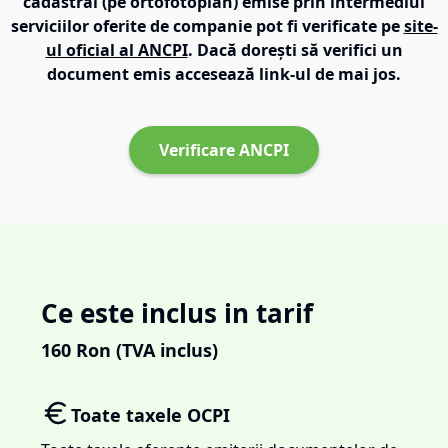
cadastral (pe ortofotoplan) emise prin intermediul
serviciilor oferite de companie pot fi verificate pe
site-
ul oficial al ANCPI
. Dacă dorești să verifici un
document emis accesează link-ul de mai jos.
Verificare ANCPI
Ce este inclus in tarif
160
Ron (TVA inclus)
Toate taxele OCPI