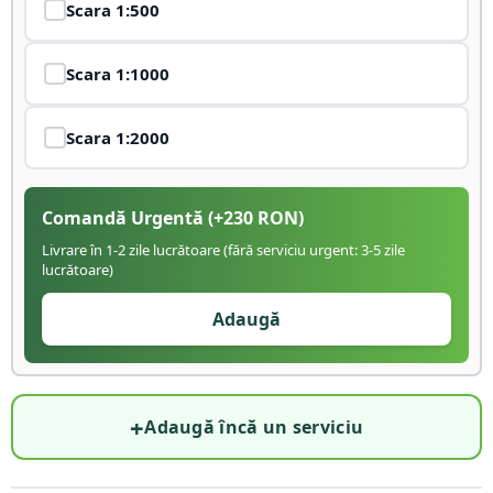
Scara
1:500
Scara
1:1000
Scara
1:2000
Comandă Urgentă
(+
230
RON)
Livrare în 1-2 zile lucrătoare (fără serviciu urgent: 3-5 zile
lucrătoare)
Adaugă
+
Adaugă încă un serviciu