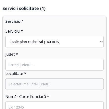
Servicii solicitate (
1
)
Serviciu
1
Serviciu *
Județ *
Localitate *
Număr Carte Funciară *