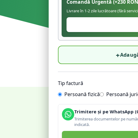
Comandă Urgentă
(+
230
RON
Livrare în 1-2 zile lucrătoare (fără servic
+
Adaugă
Tip factură
Persoană fizică
Persoană juri
Trimitere și pe WhatsApp (
Trimiterea documentelor pe număru
indicată.