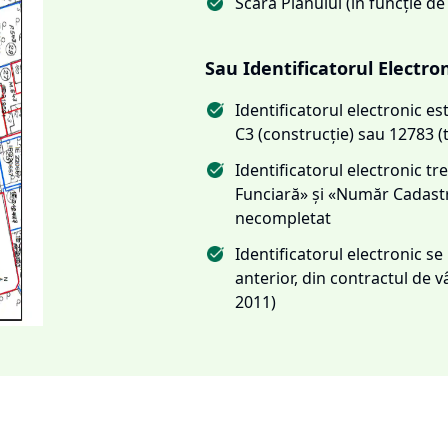
Scara Planului (în funcție de
Sau Identificatorul Electro
Identificatorul electronic 
C3 (construcție) sau 12783 (
Identificatorul electronic 
Funciară» și «Număr Cadas
necompletat
Identificatorul electronic s
anterior, din contractul de
2011)