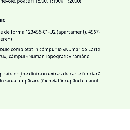
 nevoie, poate fi 1:500, 1:1000, 1:2000)
nic
este de forma 123456-C1-U2 (apartament), 4567-
teren)
trebuie completat în câmpurile «Număr de Carte
tru», câmpul «Număr Topografic» rămâne
e poate obține dintr-un extras de carte funciară
 vânzare-cumpărare (încheiat începând cu anul