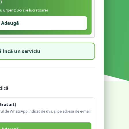
)
iu urgent: 3-5 zile lucrătoare)
Adaugă
 încă un serviciu
dică
Gratuit)
l de WhatsApp indicat de dvs. și pe adresa de e-mail