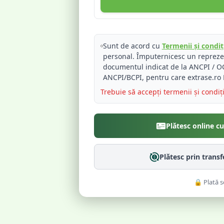
Sunt de acord cu
Termenii și condiți
personal. Împuternicesc un reprez
documentul indicat de la ANCPI / OC
ANCPI/BCPI, pentru care extrase.ro 
Trebuie să accepți termenii și condiț
Plătesc online c
Plătesc prin trans
🔒 Plată s