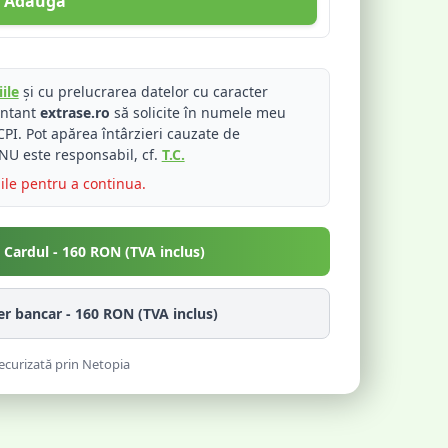
Adaugă
ile
și cu prelucrarea datelor cu caracter
entant
extrase.ro
să solicite în numele meu
PI. Pot apărea întârzieri cauzate de
NU este responsabil, cf.
T.C.
iile pentru a continua.
u Cardul -
160
RON (TVA inclus)
fer bancar -
160
RON (TVA inclus)
ecurizată prin Netopia