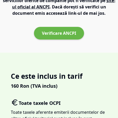
serviciilor oferite de companie pot fi verificate pe
site-
ul oficial al ANCPI
. Dacă dorești să verifici un
document emis accesează link-ul de mai jos.
Verificare ANCPI
Ce este inclus in tarif
160
Ron (TVA inclus)
Toate taxele OCPI
Toate taxele aferente emiterii documentelor de