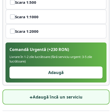
Scara
1:500
Scara
1:1000
Scara
1:2000
Comandă Urgentă
(+
230
RON)
Livrare în 1-2 zile lucrătoare (fără serviciu urgent: 3-5 zile
lucrătoare)
Adaugă
+
Adaugă încă un serviciu