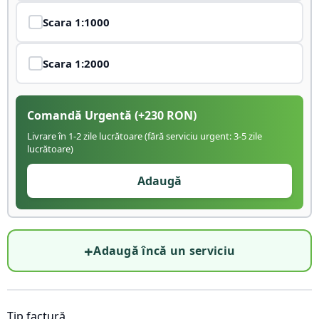
Scara
1:1000
Scara
1:2000
Comandă Urgentă
(+
230
RON)
Livrare în 1-2 zile lucrătoare (fără serviciu urgent: 3-5 zile
lucrătoare)
Adaugă
+
Adaugă încă un serviciu
Tip factură