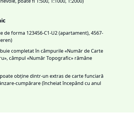
 nevoie, poate fi 1:500, 1:1000, 1:2000)
nic
este de forma 123456-C1-U2 (apartament), 4567-
teren)
trebuie completat în câmpurile «Număr de Carte
tru», câmpul «Număr Topografic» rămâne
e poate obține dintr-un extras de carte funciară
 vânzare-cumpărare (încheiat începând cu anul