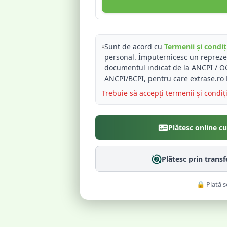
Sunt de acord cu
Termenii și condiți
personal. Împuternicesc un reprez
documentul indicat de la ANCPI / OC
ANCPI/BCPI, pentru care extrase.ro 
Trebuie să accepți termenii și condiț
Plătesc online c
Plătesc prin trans
🔒 Plată s