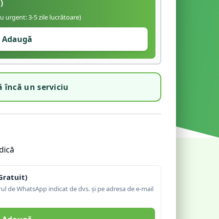
)
iu urgent: 3-5 zile lucrătoare)
Adaugă
 încă un serviciu
dică
Gratuit)
l de WhatsApp indicat de dvs. și pe adresa de e-mail