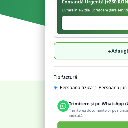
Comandă Urgentă
(+
230
RON
Livrare în 1-2 zile lucrătoare (fără servic
+
Adaugă
Tip factură
Persoană fizică
Persoană juri
Trimitere și pe WhatsApp (
Trimiterea documentelor pe număru
indicată.