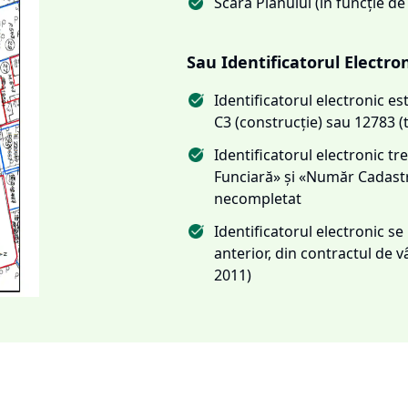
Scara Planului (în funcție de
Sau Identificatorul Electro
Identificatorul electronic 
C3 (construcție) sau 12783 (
Identificatorul electronic 
Funciară» și «Număr Cadas
necompletat
Identificatorul electronic s
anterior, din contractul de
2011)