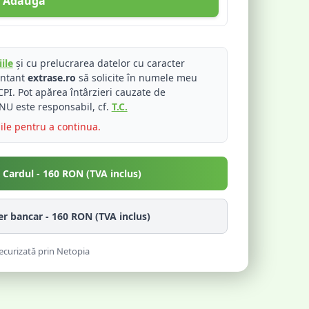
Adaugă
ile
și cu prelucrarea datelor cu caracter
entant
extrase.ro
să solicite în numele meu
PI. Pot apărea întârzieri cauzate de
NU este responsabil, cf.
T.C.
iile pentru a continua.
u Cardul -
160
RON (TVA inclus)
fer bancar -
160
RON (TVA inclus)
ecurizată prin Netopia