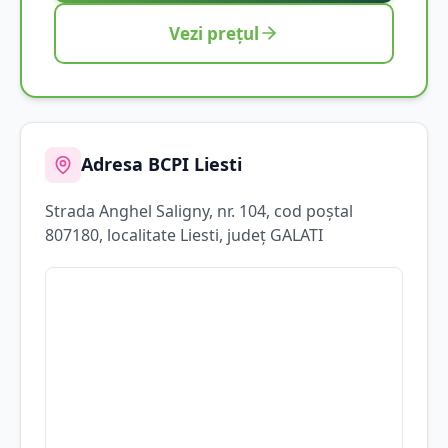
Vezi prețul
Adresa BCPI
Liesti
Strada
Anghel Saligny
, nr. 104
, cod poștal
807180
, localitate
Liesti
, județ
GALATI