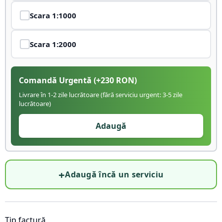
Scara
1:1000
Scara
1:2000
Comandă Urgentă
(+
230
RON)
Livrare în 1-2 zile lucrătoare (fără serviciu urgent: 3-5 zile
lucrătoare)
Adaugă
+
Adaugă încă un serviciu
Tip factură