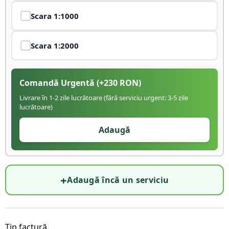
Scara
1:1000
Scara
1:2000
Comandă Urgentă
(+
230
RON)
Livrare în 1-2 zile lucrătoare (fără serviciu urgent: 3-5 zile
lucrătoare)
Adaugă
+
Adaugă încă un serviciu
Tip factură