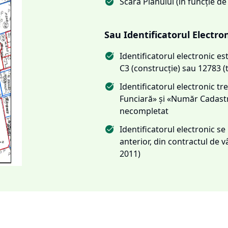
Scara Planului (în funcție de
Sau Identificatorul Electro
Identificatorul electronic 
C3 (construcție) sau 12783 (
Identificatorul electronic 
Funciară» și «Număr Cadas
necompletat
Identificatorul electronic s
anterior, din contractul de
2011)