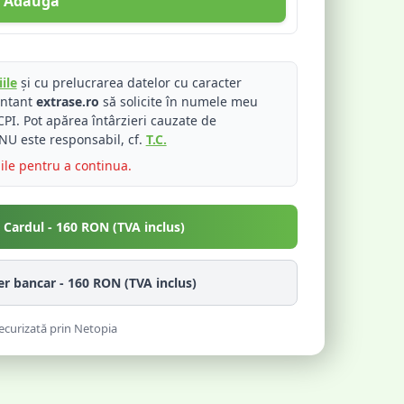
Adaugă
ile
și cu prelucrarea datelor cu caracter
entant
extrase.ro
să solicite în numele meu
PI. Pot apărea întârzieri cauzate de
NU este responsabil, cf.
T.C.
iile pentru a continua.
u Cardul -
160
RON (TVA inclus)
fer bancar -
160
RON (TVA inclus)
ecurizată prin Netopia