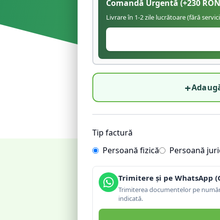
Comandă Urgentă
(+
230
RON
Livrare în 1-2 zile lucrătoare (fără servic
+
Adaugă
Tip factură
Persoană fizică
Persoană juri
Trimitere și pe WhatsApp (
Trimiterea documentelor pe număru
indicată.