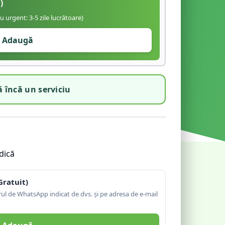
)
iu urgent: 3-5 zile lucrătoare)
Adaugă
 încă un serviciu
dică
Gratuit)
l de WhatsApp indicat de dvs. și pe adresa de e-mail