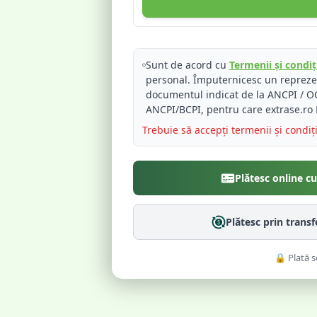
Sunt de acord cu
Termenii și condiți
personal. Împuternicesc un reprez
documentul indicat de la ANCPI / OC
ANCPI/BCPI, pentru care extrase.ro 
Trebuie să accepți termenii și condiț
Plătesc online c
Plătesc prin trans
🔒 Plată s