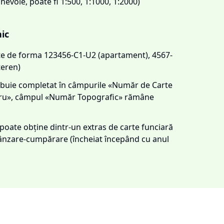
 nevoie, poate fi 1:500, 1:1000, 1:2000)
nic
este de forma 123456-C1-U2 (apartament), 4567-
teren)
trebuie completat în câmpurile «Număr de Carte
tru», câmpul «Număr Topografic» rămâne
e poate obține dintr-un extras de carte funciară
 vânzare-cumpărare (încheiat începând cu anul