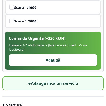
Scara
1:1000
Scara
1:2000
Comandă Urgentă
(+
230
RON)
Livrare în 1-2 zile lucrătoare (fără serviciu urgent: 3-5 zile
lucrătoare)
Adaugă
+
Adaugă încă un serviciu
Tip factură