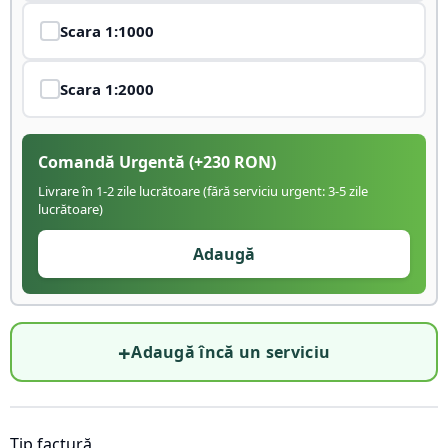
Scara
1:1000
Scara
1:2000
Comandă Urgentă
(+
230
RON)
Livrare în 1-2 zile lucrătoare (fără serviciu urgent: 3-5 zile
lucrătoare)
Adaugă
+
Adaugă încă un serviciu
Tip factură