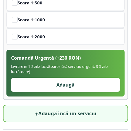
Scara
1:500
Scara
1:1000
Scara
1:2000
Comandă Urgentă
(+
230
RON)
Livrare în 1-2 zile lucrătoare (fără serviciu urgent: 3-5 zile
lucrătoare)
Adaugă
+
Adaugă încă un serviciu