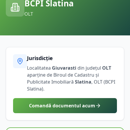
BCPI
Slatina
OLT
Jurisdicție
Localitatea
Giuvarasti
din județul
OLT
aparține de Biroul de Cadastru și
Publicitate Imobiliară
Slatina
,
OLT
(BCPI
Slatina
).
Comandă documentul acum