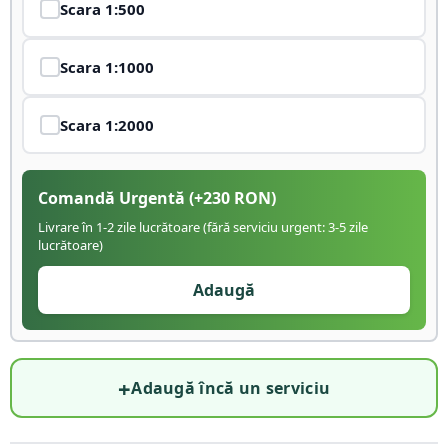
Scara
1:500
Scara
1:1000
Scara
1:2000
Comandă Urgentă
(+
230
RON)
Livrare în 1-2 zile lucrătoare (fără serviciu urgent: 3-5 zile
lucrătoare)
Adaugă
+
Adaugă încă un serviciu