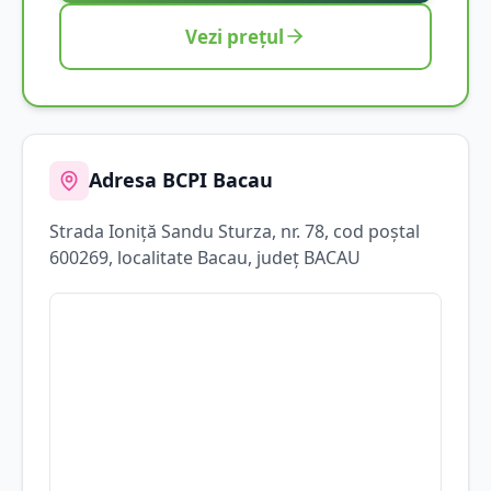
Vezi prețul
Adresa BCPI
Bacau
Strada
Ioniţă Sandu Sturza
, nr. 78
, cod poștal
600269
, localitate
Bacau
, județ
BACAU