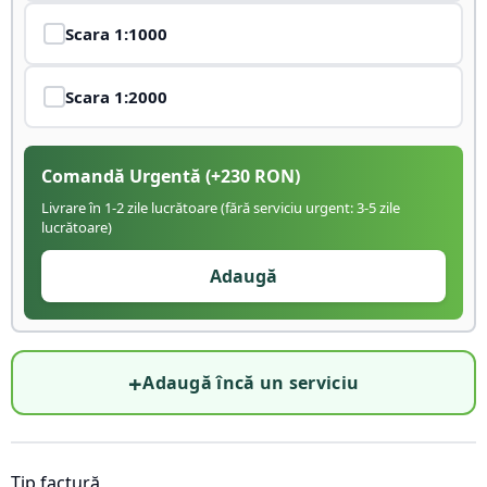
Scara
1:1000
Scara
1:2000
Comandă Urgentă
(+
230
RON)
Livrare în 1-2 zile lucrătoare (fără serviciu urgent: 3-5 zile
lucrătoare)
Adaugă
+
Adaugă încă un serviciu
Tip factură