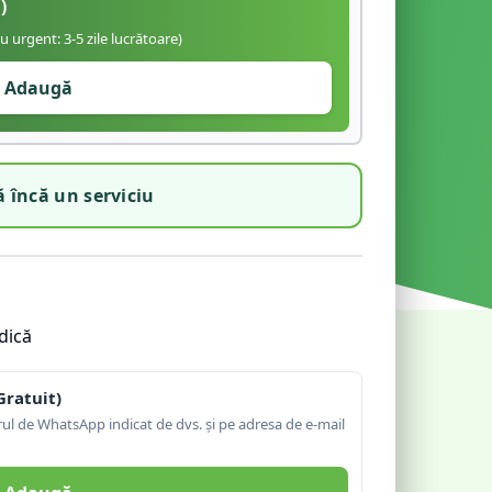
)
iu urgent: 3-5 zile lucrătoare)
Adaugă
 încă un serviciu
dică
Gratuit)
l de WhatsApp indicat de dvs. și pe adresa de e-mail