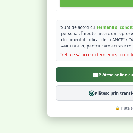
Sunt de acord cu
Termenii și condiți
personal. Împuternicesc un reprez
documentul indicat de la ANCPI / OC
ANCPI/BCPI, pentru care extrase.ro 
Trebuie să accepți termenii și condiț
Plătesc online c
Plătesc prin trans
🔒 Plată s