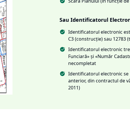
Scara Planului (în funcție de
Sau Identificatorul Electro
Identificatorul electronic 
C3 (construcție) sau 12783 (
Identificatorul electronic 
Funciară» și «Număr Cadas
necompletat
Identificatorul electronic s
anterior, din contractul de
2011)