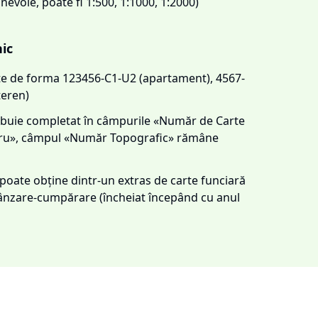
 nevoie, poate fi 1:500, 1:1000, 1:2000)
nic
este de forma 123456-C1-U2 (apartament), 4567-
teren)
trebuie completat în câmpurile «Număr de Carte
tru», câmpul «Număr Topografic» rămâne
e poate obține dintr-un extras de carte funciară
 vânzare-cumpărare (încheiat începând cu anul