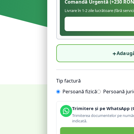
Comandă Urgentă
(+
230
RON
Livrare în 1-2 zile lucrătoare (fără servic
+
Adaugă
Tip factură
Persoană fizică
Persoană juri
Trimitere și pe WhatsApp (
Trimiterea documentelor pe număru
indicată.