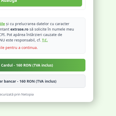
Adaugă
ile
și cu prelucrarea datelor cu caracter
entant
extrase.ro
să solicite în numele meu
PI. Pot apărea întârzieri cauzate de
NU este responsabil, cf.
T.C.
iile pentru a continua.
u Cardul -
160
RON (TVA inclus)
fer bancar -
160
RON (TVA inclus)
ecurizată prin Netopia