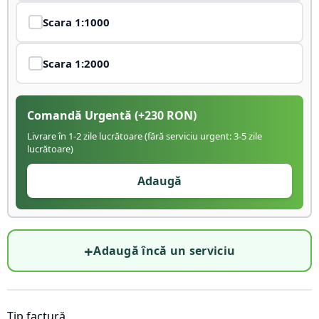
Scara
1:1000
Scara
1:2000
Comandă Urgentă
(+
230
RON)
Livrare în 1-2 zile lucrătoare (fără serviciu urgent: 3-5 zile
lucrătoare)
Adaugă
+
Adaugă încă un serviciu
Tip factură