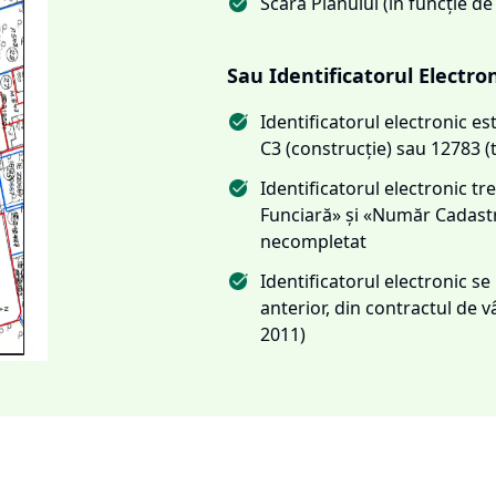
Scara Planului (în funcție de
Sau Identificatorul Electro
Identificatorul electronic 
C3 (construcție) sau 12783 (
Identificatorul electronic 
Funciară» și «Număr Cadas
necompletat
Identificatorul electronic s
anterior, din contractul de
2011)