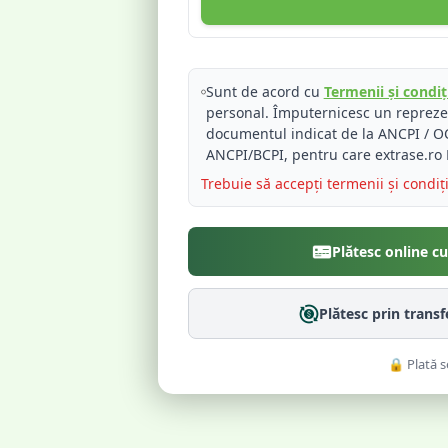
Sunt de acord cu
Termenii și condiți
personal. Împuternicesc un reprez
documentul indicat de la ANCPI / OC
ANCPI/BCPI, pentru care extrase.ro 
Trebuie să accepți termenii și condiț
Plătesc online c
Plătesc prin trans
🔒 Plată s