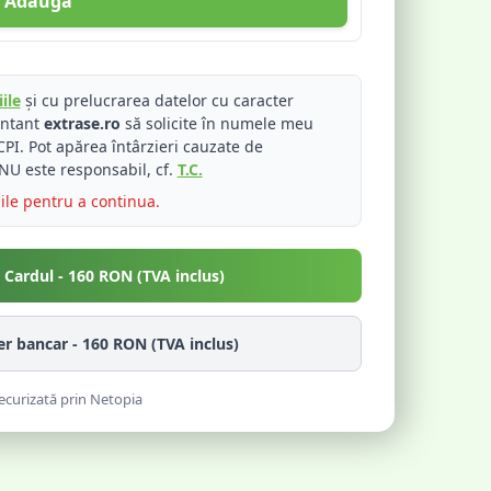
Adaugă
ile
și cu prelucrarea datelor cu caracter
entant
extrase.ro
să solicite în numele meu
PI. Pot apărea întârzieri cauzate de
NU este responsabil, cf.
T.C.
iile pentru a continua.
u Cardul -
160
RON (TVA inclus)
fer bancar -
160
RON (TVA inclus)
ecurizată prin Netopia