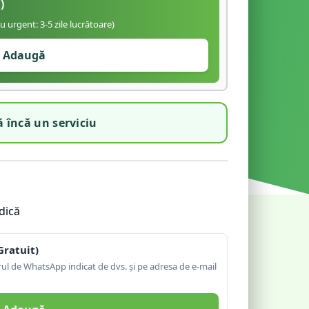
)
iu urgent: 3-5 zile lucrătoare)
Adaugă
 încă un serviciu
dică
Gratuit)
l de WhatsApp indicat de dvs. și pe adresa de e-mail