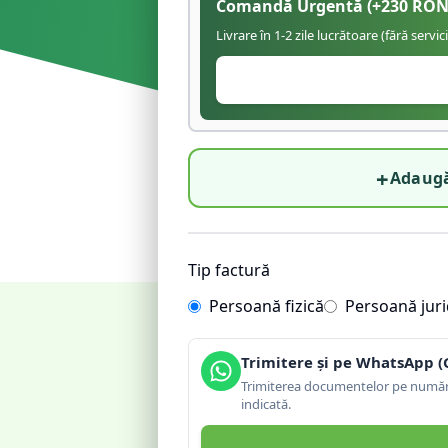
Comandă Urgentă
(+
230
RON
Livrare în 1-2 zile lucrătoare (fără servic
+
Adaugă
Tip factură
Persoană fizică
Persoană juri
Trimitere și pe WhatsApp (
Trimiterea documentelor pe număru
indicată.