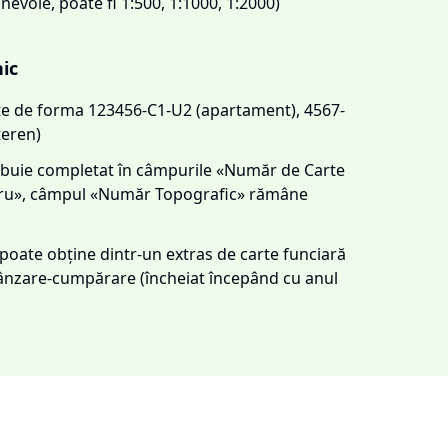
 nevoie, poate fi 1:500, 1:1000, 1:2000)
nic
este de forma 123456-C1-U2 (apartament), 4567-
teren)
trebuie completat în câmpurile «Număr de Carte
tru», câmpul «Număr Topografic» rămâne
e poate obține dintr-un extras de carte funciară
 vânzare-cumpărare (încheiat începând cu anul