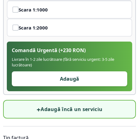
Scara
1:1000
Scara
1:2000
Comandă Urgentă
(+
230
RON)
Livrare în 1-2 zile lucrătoare (fără serviciu urgent: 3-5 zile
lucrătoare)
Adaugă
+
Adaugă încă un serviciu
Tip factură