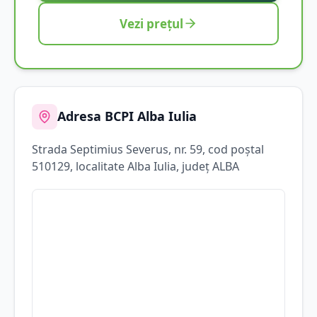
Vezi prețul
Adresa BCPI
Alba Iulia
Strada
Septimius Severus
, nr. 59
, cod poștal
510129
, localitate
Alba Iulia
, județ
ALBA