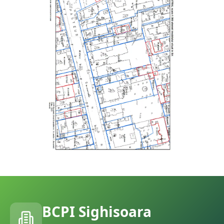
BCPI
Sighisoara