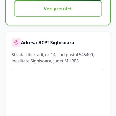
Vezi prețul
Adresa BCPI
Sighisoara
Strada
Libertatii
, nr. 14
, cod poștal 545400
,
localitate
Sighisoara
, județ
MURES