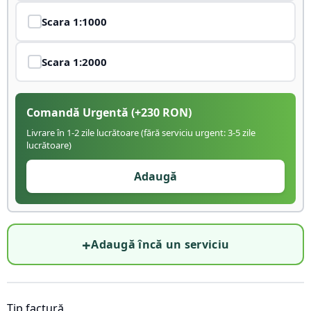
Scara
1:1000
Scara
1:2000
Comandă Urgentă
(+
230
RON)
Livrare în 1-2 zile lucrătoare (fără serviciu urgent: 3-5 zile
lucrătoare)
Adaugă
+
Adaugă încă un serviciu
Tip factură