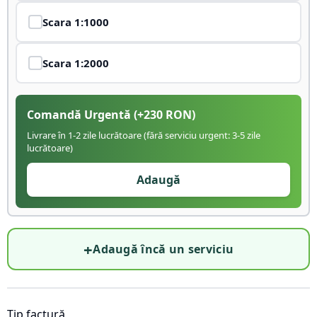
Scara
1:1000
Scara
1:2000
Comandă Urgentă
(+
230
RON)
Livrare în 1-2 zile lucrătoare (fără serviciu urgent: 3-5 zile
lucrătoare)
Adaugă
+
Adaugă încă un serviciu
Tip factură