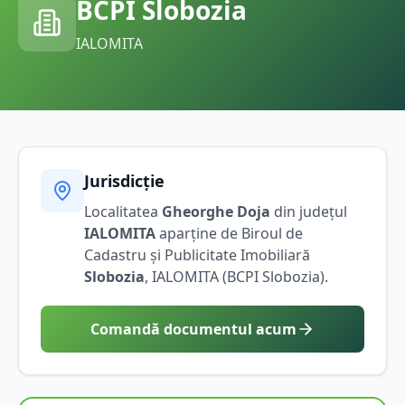
BCPI
Slobozia
IALOMITA
Jurisdicție
Localitatea
Gheorghe Doja
din județul
IALOMITA
aparține de Biroul de
Cadastru și Publicitate Imobiliară
Slobozia
,
IALOMITA
(BCPI
Slobozia
).
Comandă documentul acum