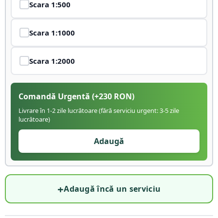
Scara
1:500
Scara
1:1000
Scara
1:2000
Comandă Urgentă
(+
230
RON)
Livrare în 1-2 zile lucrătoare (fără serviciu urgent: 3-5 zile
lucrătoare)
Adaugă
+
Adaugă încă un serviciu