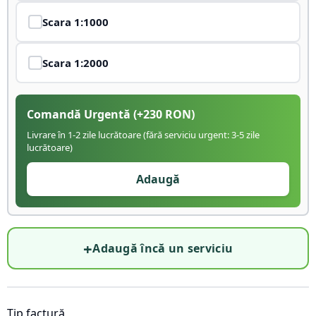
Scara
1:1000
Scara
1:2000
Comandă Urgentă
(+
230
RON)
Livrare în 1-2 zile lucrătoare (fără serviciu urgent: 3-5 zile
lucrătoare)
Adaugă
+
Adaugă încă un serviciu
Tip factură