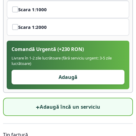
Scara
1:1000
Scara
1:2000
Comandă Urgentă
(+
230
RON)
Livrare în 1-2 zile lucrătoare (fără serviciu urgent: 3-5 zile
lucrătoare)
Adaugă
+
Adaugă încă un serviciu
Tip factură