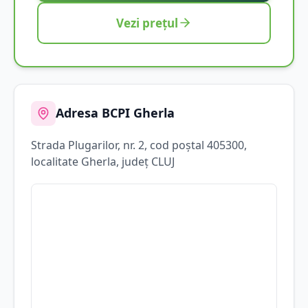
Vezi prețul
Adresa BCPI
Gherla
Strada
Plugarilor
, nr. 2
, cod poștal 405300
,
localitate
Gherla
, județ
CLUJ