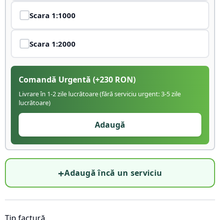
Scara
1:1000
Scara
1:2000
Comandă Urgentă
(+
230
RON)
Livrare în 1-2 zile lucrătoare (fără serviciu urgent: 3-5 zile
lucrătoare)
Adaugă
+
Adaugă încă un serviciu
Tip factură