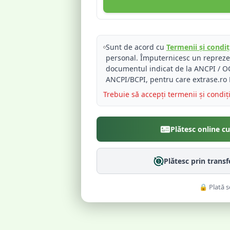
Sunt de acord cu
Termenii și condiți
personal. Împuternicesc un reprez
documentul indicat de la ANCPI / OC
ANCPI/BCPI, pentru care extrase.ro 
Trebuie să accepți termenii și condiț
Plătesc online c
Plătesc prin trans
🔒 Plată s