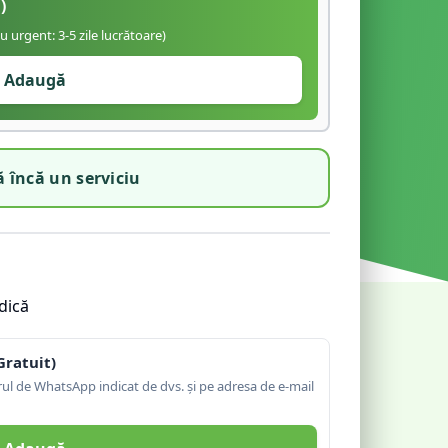
)
iu urgent: 3-5 zile lucrătoare)
Adaugă
 încă un serviciu
dică
Gratuit)
l de WhatsApp indicat de dvs. și pe adresa de e-mail