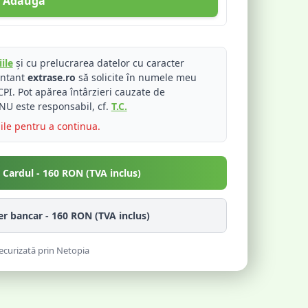
Adaugă
ile
și cu prelucrarea datelor cu caracter
entant
extrase.ro
să solicite în numele meu
PI. Pot apărea întârzieri cauzate de
NU este responsabil, cf.
T.C.
iile pentru a continua.
u Cardul -
160
RON (TVA inclus)
fer bancar -
160
RON (TVA inclus)
ecurizată prin Netopia