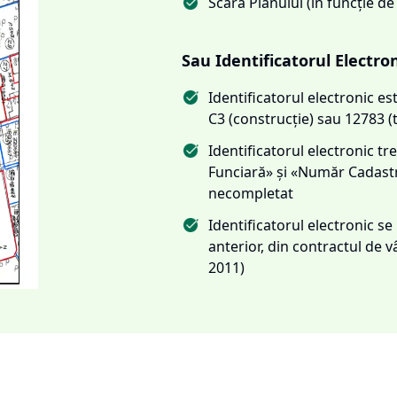
Scara Planului (în funcție de
Sau Identificatorul Electro
Identificatorul electronic 
C3 (construcție) sau 12783 (
Identificatorul electronic 
Funciară» și «Număr Cadas
necompletat
Identificatorul electronic s
anterior, din contractul de
2011)