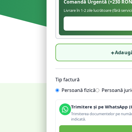
Comandă Urgentă
(+
230
RON
Livrare în 1-2 zile lucrătoare (fără servic
+
Adaugă
Tip factură
Persoană fizică
Persoană juri
Trimitere și pe WhatsApp (
Trimiterea documentelor pe număru
indicată.