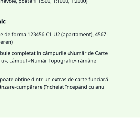
 nevoie, poate fi 1:500, 1:1000, 1:2000)
nic
este de forma 123456-C1-U2 (apartament), 4567-
teren)
trebuie completat în câmpurile «Număr de Carte
tru», câmpul «Număr Topografic» rămâne
e poate obține dintr-un extras de carte funciară
 vânzare-cumpărare (încheiat începând cu anul