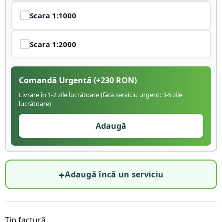
Scara
1:1000
Scara
1:2000
Comandă Urgentă
(+
230
RON)
Livrare în 1-2 zile lucrătoare (fără serviciu urgent: 3-5 zile
lucrătoare)
Adaugă
+
Adaugă încă un serviciu
Tip factură