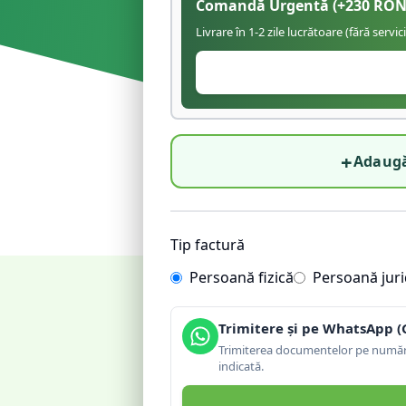
Comandă Urgentă
(+
230
RON
Livrare în 1-2 zile lucrătoare (fără servic
+
Adaugă
Tip factură
Persoană fizică
Persoană juri
Trimitere și pe WhatsApp (
Trimiterea documentelor pe număru
indicată.