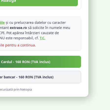
Adaugă
ile
și cu prelucrarea datelor cu caracter
entant
extrase.ro
să solicite în numele meu
PI. Pot apărea întârzieri cauzate de
NU este responsabil, cf.
T.C.
iile pentru a continua.
u Cardul -
160
RON (TVA inclus)
fer bancar -
160
RON (TVA inclus)
ecurizată prin Netopia