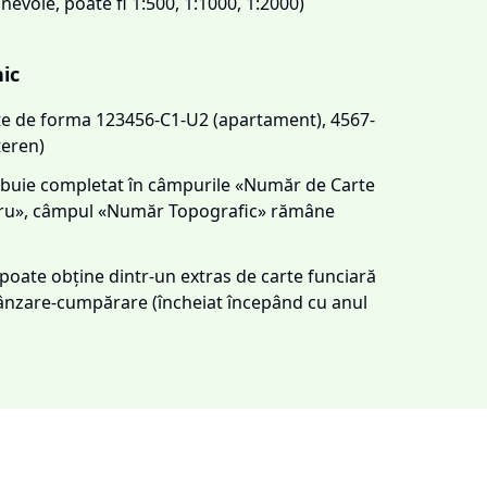
 nevoie, poate fi 1:500, 1:1000, 1:2000)
nic
este de forma 123456-C1-U2 (apartament), 4567-
teren)
trebuie completat în câmpurile «Număr de Carte
tru», câmpul «Număr Topografic» rămâne
e poate obține dintr-un extras de carte funciară
 vânzare-cumpărare (încheiat începând cu anul