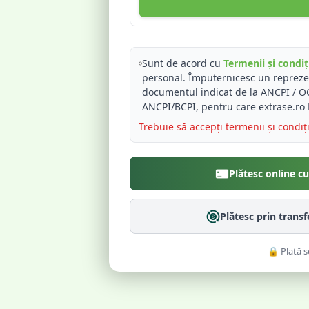
Sunt de acord cu
Termenii și condiți
personal. Împuternicesc un reprez
documentul indicat de la ANCPI / OC
ANCPI/BCPI, pentru care extrase.ro 
Trebuie să accepți termenii și condiț
Plătesc online c
Plătesc prin trans
🔒 Plată s