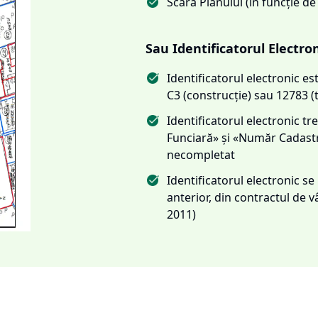
Scara Planului (în funcție de
Sau Identificatorul Electro
Identificatorul electronic 
C3 (construcție) sau 12783 (
Identificatorul electronic 
Funciară» și «Număr Cadas
necompletat
Identificatorul electronic s
anterior, din contractul de
2011)