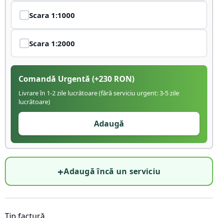
Scara
1:1000
Scara
1:2000
Comandă Urgentă
(+
230
RON)
Livrare în 1-2 zile lucrătoare (fără serviciu urgent: 3-5 zile
lucrătoare)
Adaugă
+
Adaugă încă un serviciu
Tip factură