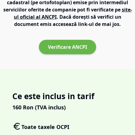
cadastral (pe ortofotoplan) emise prin intermediul
serviciilor oferite de companie pot fi verificate pe
site-
ul oficial al ANCPI
. Dacă dorești să verifici un
document emis accesează link-ul de mai jos.
Verificare ANCPI
Ce este inclus in tarif
160
Ron (TVA inclus)
Toate taxele OCPI