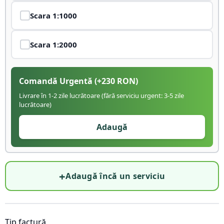
Scara
1:1000
Scara
1:2000
Comandă Urgentă
(+
230
RON)
Livrare în 1-2 zile lucrătoare (fără serviciu urgent: 3-5 zile
lucrătoare)
Adaugă
+
Adaugă încă un serviciu
Tip factură