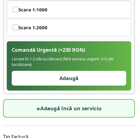
Scara
1:1000
Scara
1:2000
Comandă Urgentă
(+
230
RON)
Livrare în 1-2 zile lucrătoare (fără serviciu urgent: 3-5 zile
lucrătoare)
Adaugă
+
Adaugă încă un serviciu
Tip factură