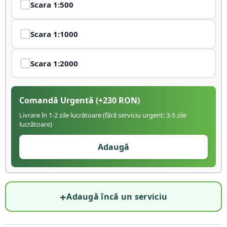
Scara
1:500
Scara
1:1000
Scara
1:2000
Comandă Urgentă
(+
230
RON)
Livrare în 1-2 zile lucrătoare (fără serviciu urgent: 3-5 zile
lucrătoare)
Adaugă
+
Adaugă încă un serviciu