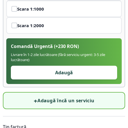
Scara
1:1000
Scara
1:2000
Comandă Urgentă
(+
230
RON)
Livrare în 1-2 zile lucrătoare (fără serviciu urgent: 3-5 zile
lucrătoare)
Adaugă
+
Adaugă încă un serviciu
Tip factură