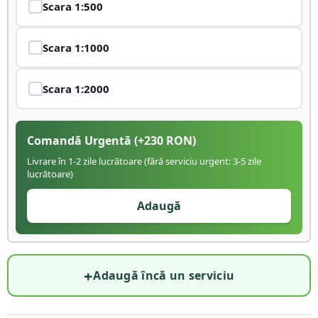
Scara
1:500
Scara
1:1000
Scara
1:2000
Comandă Urgentă
(+
230
RON)
Livrare în 1-2 zile lucrătoare (fără serviciu urgent: 3-5 zile
lucrătoare)
Adaugă
+
Adaugă încă un serviciu