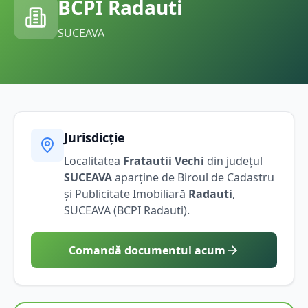
BCPI
Radauti
SUCEAVA
Jurisdicție
Localitatea
Fratautii Vechi
din județul
SUCEAVA
aparține de Biroul de Cadastru
și Publicitate Imobiliară
Radauti
,
SUCEAVA
(BCPI
Radauti
).
Comandă documentul acum