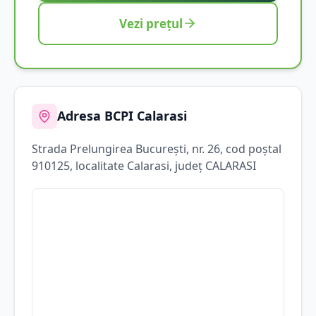
Vezi prețul
Adresa BCPI
Calarasi
Strada
Prelungirea Bucureşti
, nr. 26
, cod poștal
910125
, localitate
Calarasi
, județ
CALARASI