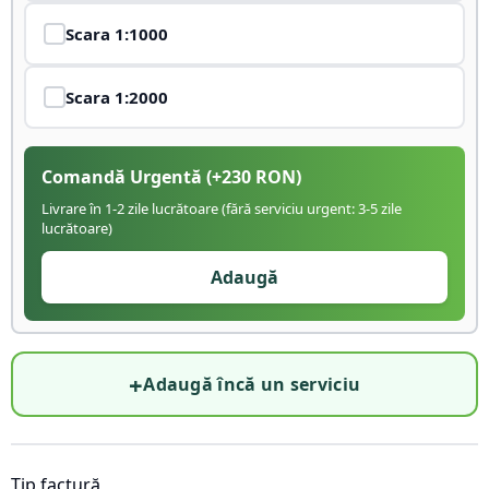
Scara
1:1000
Scara
1:2000
Comandă Urgentă
(+
230
RON)
Livrare în 1-2 zile lucrătoare (fără serviciu urgent: 3-5 zile
lucrătoare)
Adaugă
+
Adaugă încă un serviciu
Tip factură