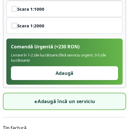
Scara
1:1000
Scara
1:2000
Comandă Urgentă
(+
230
RON)
Livrare în 1-2 zile lucrătoare (fără serviciu urgent: 3-5 zile
lucrătoare)
Adaugă
+
Adaugă încă un serviciu
Tip factură