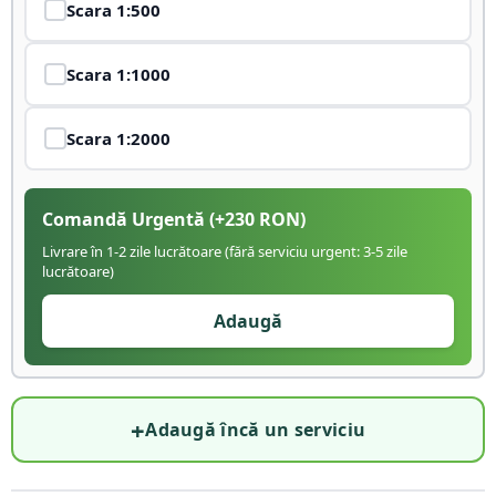
Scara
1:500
Scara
1:1000
Scara
1:2000
Comandă Urgentă
(+
230
RON)
Livrare în 1-2 zile lucrătoare (fără serviciu urgent: 3-5 zile
lucrătoare)
Adaugă
+
Adaugă încă un serviciu