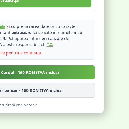
Adaugă
ile
și cu prelucrarea datelor cu caracter
entant
extrase.ro
să solicite în numele meu
PI. Pot apărea întârzieri cauzate de
NU este responsabil, cf.
T.C.
iile pentru a continua.
u Cardul -
160
RON (TVA inclus)
fer bancar -
160
RON (TVA inclus)
ecurizată prin Netopia