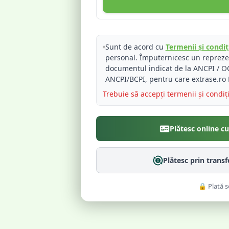
Sunt de acord cu
Termenii și condiți
personal. Împuternicesc un reprez
documentul indicat de la ANCPI / OC
ANCPI/BCPI, pentru care extrase.ro 
Trebuie să accepți termenii și condiț
Plătesc online c
Plătesc prin trans
🔒 Plată s