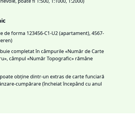
 nevoie, poate fi 1:500, 1:1000, 1:2000)
nic
este de forma 123456-C1-U2 (apartament), 4567-
teren)
trebuie completat în câmpurile «Număr de Carte
tru», câmpul «Număr Topografic» rămâne
e poate obține dintr-un extras de carte funciară
 vânzare-cumpărare (încheiat începând cu anul