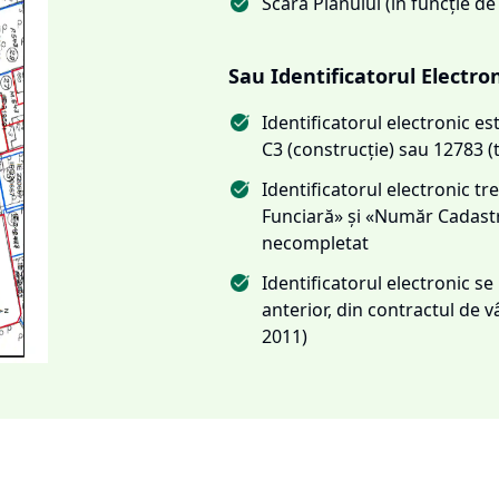
Scara Planului (în funcție de
Sau Identificatorul Electro
Identificatorul electronic 
C3 (construcție) sau 12783 (
Identificatorul electronic 
Funciară» și «Număr Cadas
necompletat
Identificatorul electronic s
anterior, din contractul de
2011)