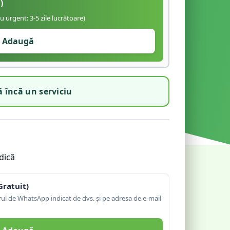
)
iu urgent: 3-5 zile lucrătoare)
Adaugă
 încă un serviciu
dică
Gratuit)
l de WhatsApp indicat de dvs. și pe adresa de e-mail