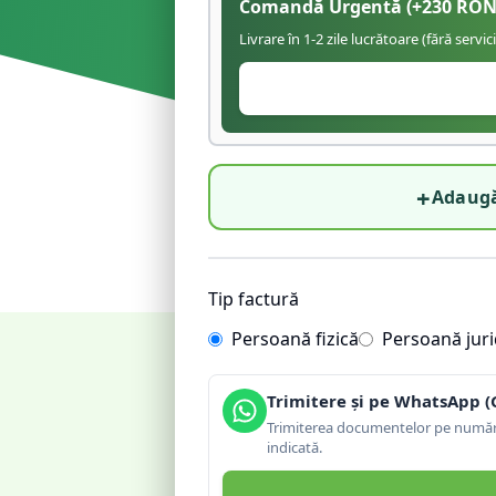
Comandă Urgentă
(+
230
RON
Livrare în 1-2 zile lucrătoare (fără servic
+
Adaugă
Tip factură
Persoană fizică
Persoană juri
Trimitere și pe WhatsApp (
Trimiterea documentelor pe număru
indicată.