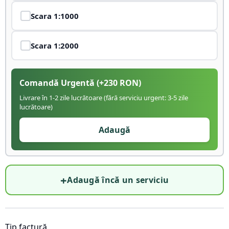
Scara
1:1000
Scara
1:2000
Comandă Urgentă
(+
230
RON)
Livrare în 1-2 zile lucrătoare (fără serviciu urgent: 3-5 zile
lucrătoare)
Adaugă
+
Adaugă încă un serviciu
Tip factură