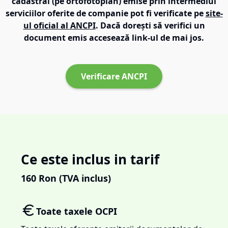
cadastral (pe ortofotoplan) emise prin intermediul
serviciilor oferite de companie pot fi verificate pe
site-
ul oficial al ANCPI
. Dacă dorești să verifici un
document emis accesează link-ul de mai jos.
Verificare ANCPI
Ce este inclus in tarif
160
Ron (TVA inclus)
Toate taxele OCPI