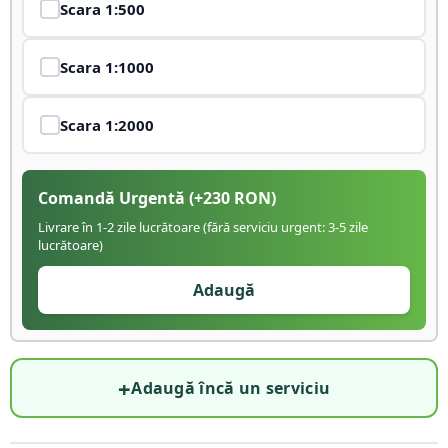
Scara
1:500
Scara
1:1000
Scara
1:2000
Comandă Urgentă
(+
230
RON)
Livrare în 1-2 zile lucrătoare (fără serviciu urgent: 3-5 zile
lucrătoare)
Adaugă
+
Adaugă încă un serviciu