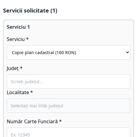
Servicii solicitate (
1
)
Serviciu
1
Serviciu *
Județ *
Localitate *
Număr Carte Funciară *