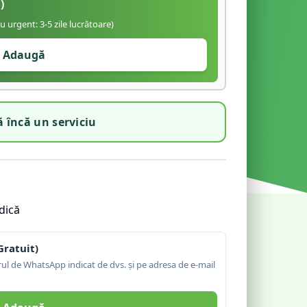
)
iu urgent: 3-5 zile lucrătoare)
Adaugă
 încă un serviciu
dică
Gratuit)
l de WhatsApp indicat de dvs. și pe adresa de e-mail