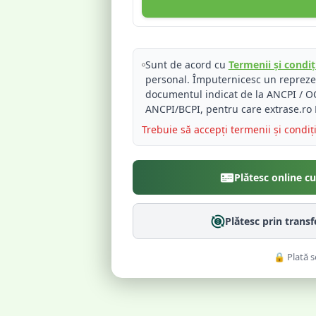
Sunt de acord cu
Termenii și condiți
personal. Împuternicesc un reprez
documentul indicat de la ANCPI / OC
ANCPI/BCPI, pentru care extrase.ro 
Trebuie să accepți termenii și condiț
Plătesc online c
Plătesc prin trans
🔒 Plată s