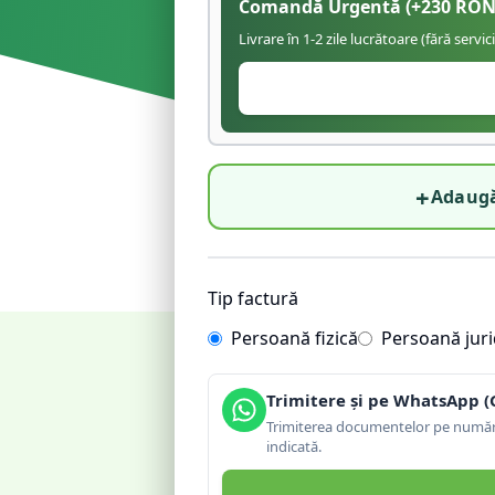
Comandă Urgentă
(+
230
RON
Livrare în 1-2 zile lucrătoare (fără servic
+
Adaugă
Tip factură
Persoană fizică
Persoană juri
Trimitere și pe WhatsApp (
Trimiterea documentelor pe număru
indicată.