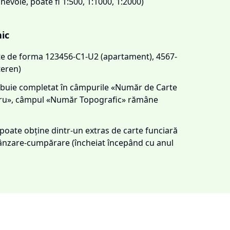
 nevoie, poate fi 1:500, 1:1000, 1:2000)
nic
este de forma 123456-C1-U2 (apartament), 4567-
teren)
trebuie completat în câmpurile «Număr de Carte
tru», câmpul «Număr Topografic» rămâne
e poate obține dintr-un extras de carte funciară
 vânzare-cumpărare (încheiat începând cu anul