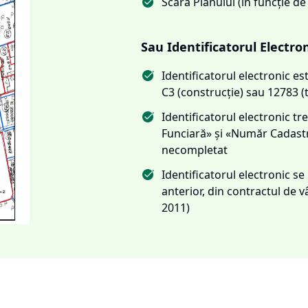
Scara Planului (în funcție de
Sau Identificatorul Electro
Identificatorul electronic 
C3 (construcție) sau 12783 (
Identificatorul electronic 
Funciară» și «Număr Cadas
necompletat
Identificatorul electronic s
anterior, din contractul de
2011)