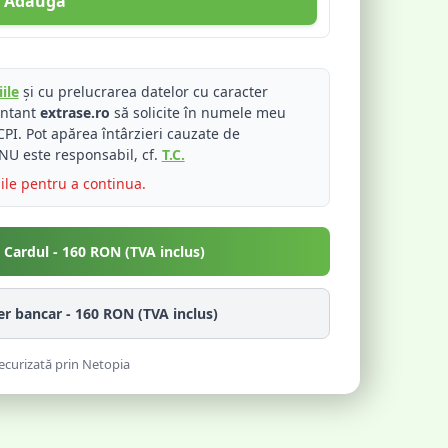
Adaugă
ile
și cu prelucrarea datelor cu caracter
entant
extrase.ro
să solicite în numele meu
PI. Pot apărea întârzieri cauzate de
NU este responsabil, cf.
T.C.
iile pentru a continua.
u Cardul -
160
RON (TVA inclus)
fer bancar -
160
RON (TVA inclus)
ecurizată prin Netopia