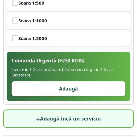
Scara
1:500
Scara
1:1000
Scara
1:2000
Comandă Urgentă
(+
230
RON)
Livrare în 1-2 zile lucrătoare (fără serviciu urgent: 3-5 zile
lucrătoare)
Adaugă
+
Adaugă încă un serviciu