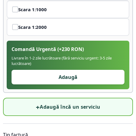
Scara
1:1000
Scara
1:2000
Comandă Urgentă
(+
230
RON)
Livrare în 1-2 zile lucrătoare (fără serviciu urgent: 3-5 zile
lucrătoare)
Adaugă
+
Adaugă încă un serviciu
Tip factură