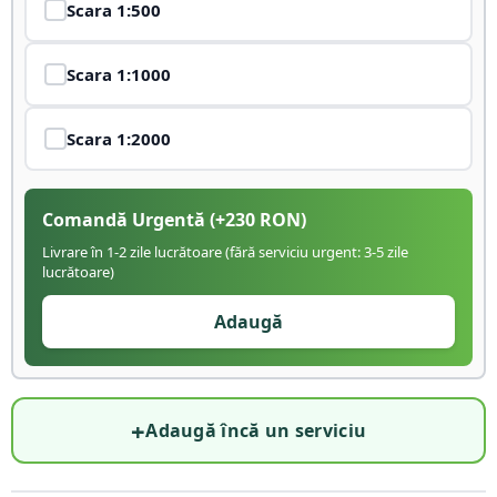
Scara
1:500
Scara
1:1000
Scara
1:2000
Comandă Urgentă
(+
230
RON)
Livrare în 1-2 zile lucrătoare (fără serviciu urgent: 3-5 zile
lucrătoare)
Adaugă
+
Adaugă încă un serviciu