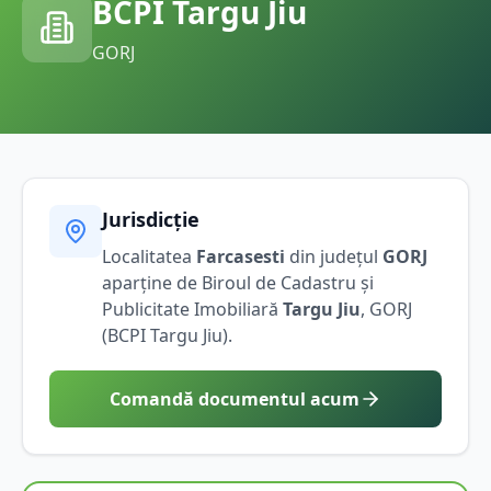
BCPI
Targu Jiu
GORJ
Jurisdicție
Localitatea
Farcasesti
din județul
GORJ
aparține de Biroul de Cadastru și
Publicitate Imobiliară
Targu Jiu
,
GORJ
(BCPI
Targu Jiu
).
Comandă documentul acum