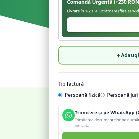
Comandă Urgentă
(+
230
RON
Livrare în 1-2 zile lucrătoare (fără servic
+
Adaugă
Tip factură
Persoană fizică
Persoană juri
Trimitere și pe WhatsApp (
Trimiterea documentelor pe număru
indicată.