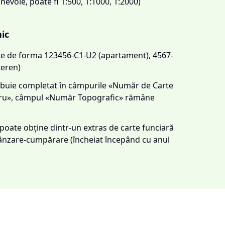
 nevoie, poate fi 1:500, 1:1000, 1:2000)
nic
este de forma 123456-C1-U2 (apartament), 4567-
teren)
trebuie completat în câmpurile «Număr de Carte
tru», câmpul «Număr Topografic» rămâne
e poate obține dintr-un extras de carte funciară
 vânzare-cumpărare (încheiat începând cu anul