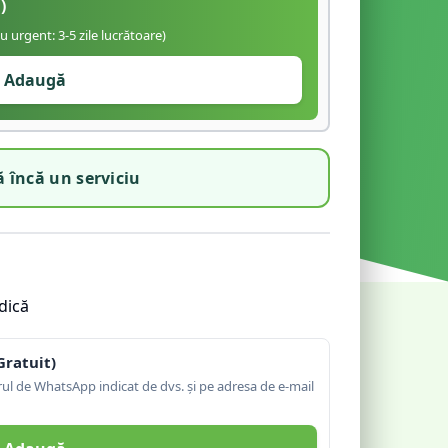
)
iu urgent: 3-5 zile lucrătoare)
Adaugă
 încă un serviciu
dică
Gratuit)
l de WhatsApp indicat de dvs. și pe adresa de e-mail