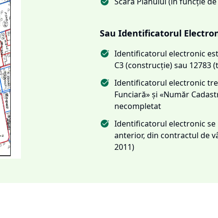
Scara Planului (în funcție de
Sau Identificatorul Electro
Identificatorul electronic 
C3 (construcție) sau 12783 (
Identificatorul electronic 
Funciară» și «Număr Cadas
necompletat
Identificatorul electronic s
anterior, din contractul de
2011)