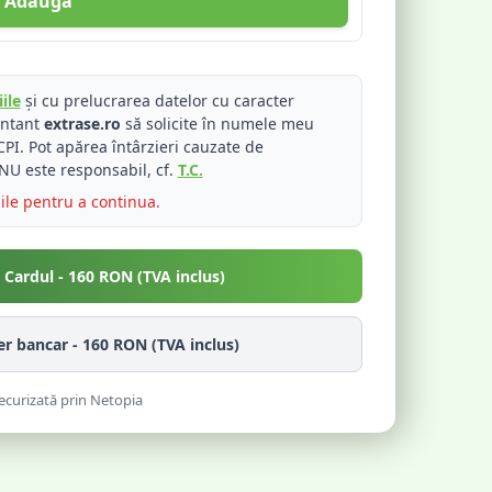
Adaugă
ile
și cu prelucrarea datelor cu caracter
entant
extrase.ro
să solicite în numele meu
PI. Pot apărea întârzieri cauzate de
NU este responsabil, cf.
T.C.
iile pentru a continua.
u Cardul -
160
RON (TVA inclus)
fer bancar -
160
RON (TVA inclus)
ecurizată prin Netopia