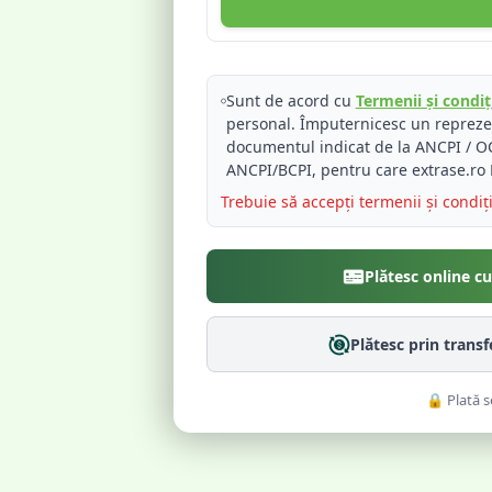
Sunt de acord cu
Termenii și condiți
personal. Împuternicesc un reprez
documentul indicat de la ANCPI / OC
ANCPI/BCPI, pentru care extrase.ro 
Trebuie să accepți termenii și condiț
Plătesc online c
Plătesc prin trans
🔒 Plată s