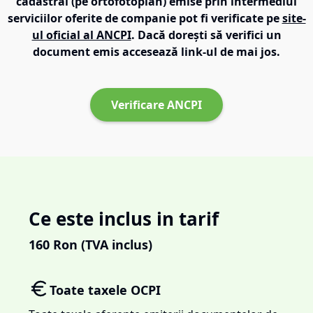
cadastral (pe ortofotoplan) emise prin intermediul
serviciilor oferite de companie pot fi verificate pe
site-
ul oficial al ANCPI
. Dacă dorești să verifici un
document emis accesează link-ul de mai jos.
Verificare ANCPI
Ce este inclus in tarif
160
Ron (TVA inclus)
Toate taxele OCPI