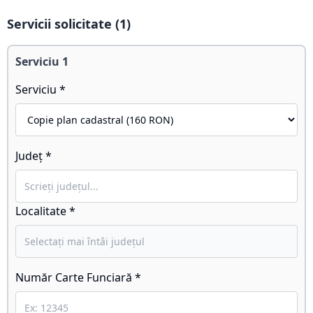
Servicii solicitate (
1
)
Serviciu
1
Serviciu *
Județ *
Localitate *
Număr Carte Funciară *