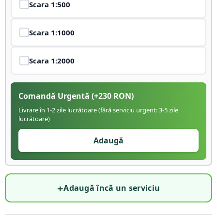
Scara
1:500
Scara
1:1000
Scara
1:2000
Comandă Urgentă
(+
230
RON)
Livrare în 1-2 zile lucrătoare (fără serviciu urgent: 3-5 zile
lucrătoare)
Adaugă
+
Adaugă încă un serviciu