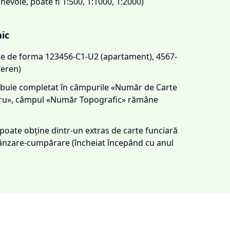
 nevoie, poate fi 1:500, 1:1000, 1:2000)
nic
este de forma 123456-C1-U2 (apartament), 4567-
teren)
trebuie completat în câmpurile «Număr de Carte
tru», câmpul «Număr Topografic» rămâne
e poate obține dintr-un extras de carte funciară
 vânzare-cumpărare (încheiat începând cu anul