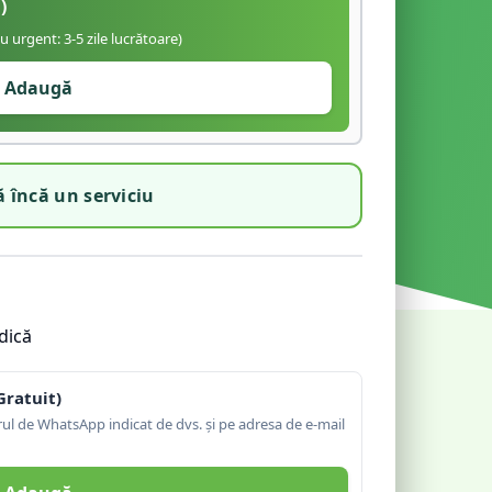
)
iu urgent: 3-5 zile lucrătoare)
Adaugă
 încă un serviciu
dică
Gratuit)
l de WhatsApp indicat de dvs. și pe adresa de e-mail