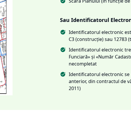
Scara Planului (în funcție de
Sau Identificatorul Electro
Identificatorul electronic 
C3 (construcție) sau 12783 (
Identificatorul electronic 
Funciară» și «Număr Cadas
necompletat
Identificatorul electronic s
anterior, din contractul de
2011)