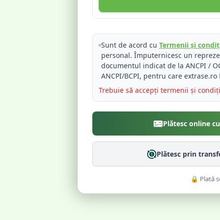
Sunt de acord cu
Termenii și condiți
personal. Împuternicesc un reprez
documentul indicat de la ANCPI / OC
ANCPI/BCPI, pentru care extrase.ro 
Trebuie să accepți termenii și condiț
Plătesc online c
Plătesc prin trans
🔒 Plată s