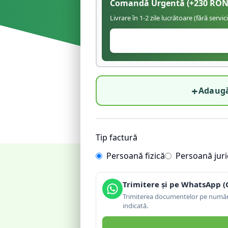
Comandă Urgentă
(+
230
RON
Livrare în 1-2 zile lucrătoare (fără servic
+
Adaugă
Tip factură
Persoană fizică
Persoană juri
Trimitere și pe WhatsApp (
Trimiterea documentelor pe număru
indicată.