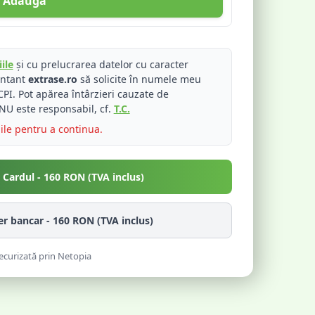
Adaugă
ile
și cu prelucrarea datelor cu caracter
entant
extrase.ro
să solicite în numele meu
PI. Pot apărea întârzieri cauzate de
NU este responsabil, cf.
T.C.
iile pentru a continua.
u Cardul -
160
RON (TVA inclus)
fer bancar -
160
RON (TVA inclus)
ecurizată prin Netopia