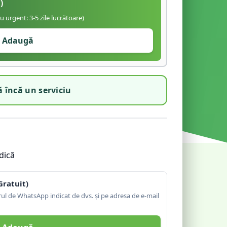
)
iu urgent: 3-5 zile lucrătoare)
Adaugă
 încă un serviciu
dică
Gratuit)
l de WhatsApp indicat de dvs. și pe adresa de e-mail