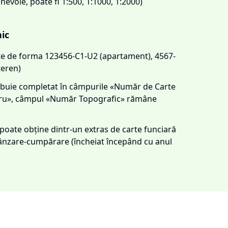
 nevoie, poate fi 1:500, 1:1000, 1:2000)
nic
este de forma 123456-C1-U2 (apartament), 4567-
teren)
trebuie completat în câmpurile «Număr de Carte
tru», câmpul «Număr Topografic» rămâne
e poate obține dintr-un extras de carte funciară
 vânzare-cumpărare (încheiat începând cu anul