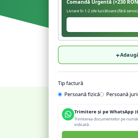
Comandă Urgentă
(+
230
RON
Livrare în 1-2 zile lucrătoare (fără servic
+
Adaugă
Tip factură
Persoană fizică
Persoană juri
Trimitere și pe WhatsApp (
Trimiterea documentelor pe număru
indicată.