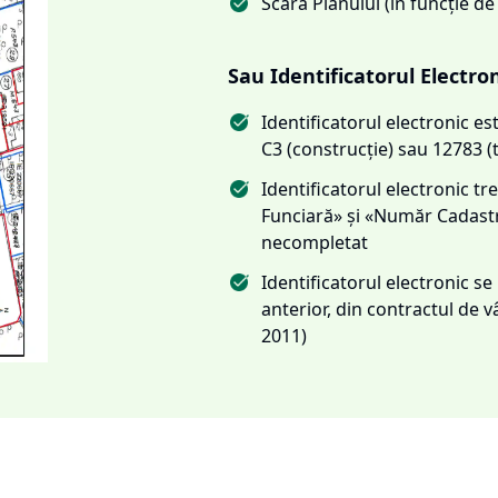
Scara Planului (în funcție de
Sau Identificatorul Electro
Identificatorul electronic 
C3 (construcție) sau 12783 (
Identificatorul electronic 
Funciară» și «Număr Cadas
necompletat
Identificatorul electronic s
anterior, din contractul de
2011)