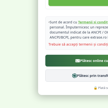
Sunt de acord cu
Termenii și condiți
personal. Împuternicesc un reprez
documentul indicat de la ANCPI / OC
ANCPI/BCPI, pentru care extrase.ro 
Trebuie să accepți termenii și condiț
Plătesc online c
Plătesc prin trans
🔒 Plată s