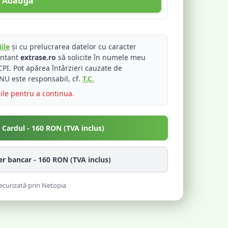
Adaugă
ile
și cu prelucrarea datelor cu caracter
entant
extrase.ro
să solicite în numele meu
PI. Pot apărea întârzieri cauzate de
NU este responsabil, cf.
T.C.
iile pentru a continua.
u Cardul -
160
RON (TVA inclus)
fer bancar -
160
RON (TVA inclus)
ecurizată prin Netopia