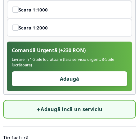
Scara
1:1000
Scara
1:2000
Comandă Urgentă
(+
230
RON)
Livrare în 1-2 zile lucrătoare (fără serviciu urgent: 3-5 zile
lucrătoare)
Adaugă
+
Adaugă încă un serviciu
Tip factură